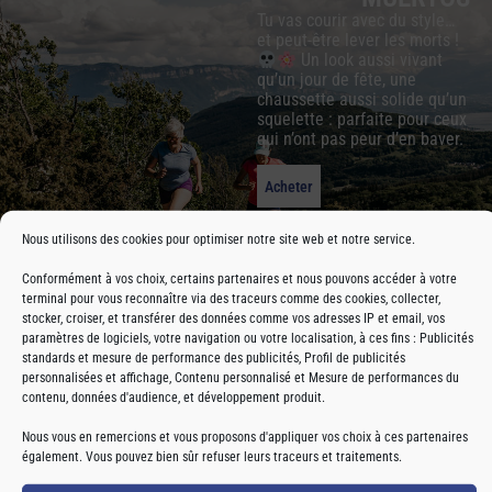
Tu vas courir avec du style…
et peut-être lever les morts !
Un look aussi vivant
qu’un jour de fête, une
chaussette aussi solide qu’un
squelette : parfaite pour ceux
qui n’ont pas peur d’en baver.
Acheter
Nous utilisons des cookies pour optimiser notre site web et notre service.
Conformément à vos choix, certains partenaires et nous pouvons accéder à votre
terminal pour vous reconnaître via des traceurs comme des cookies, collecter,
stocker, croiser, et transférer des données comme vos adresses IP et email, vos
paramètres de logiciels, votre navigation ou votre localisation, à ces fins : Publicités
standards et mesure de performance des publicités, Profil de publicités
personnalisées et affichage, Contenu personnalisé et Mesure de performances du
contenu, données d'audience, et développement produit.
CYCLISME / TRAIL-
BANDEAUX SPORT
SIMONE LE
RUNNING
Nous vous en remercions et vous proposons d'appliquer vos choix à ces partenaires
MARTINE
CYCLONE
également. Vous pouvez bien sûr refuser leurs traceurs et traitements.