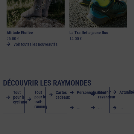
La Traillette jaune fluo
La Traillette verte
R
14.00
€
14.00
€
Voir toutes les nouveautés
DÉCOUVRIR LES RAYMONDES
Tout
Devenir
Actualit
Tout
Cartes
Personnalisation
pour le
revendeur
pour le
cadeaux
trail-
cyclisme
running
...
...
...