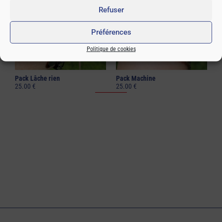
Passtek
Refuser
Picasso
Reines de la basket
Super mec
Préférences
Super nana
Toufoulecan
Politique de cookies
Wtf orange
Wtf rose
Pack Lâche rien
Pack Machine
25.00
€
25.00
€