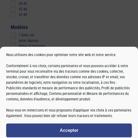
39-42
43-46
47-49
Modèles
7 ème ciel
aster alpinus
Béber le boquetin
D+ D-
Nous utilisons des cookies pour optimiser notre site web et notre service.
Ecstasy
Etoiles des alpes
Conformément à vos choix, certains partenaires et nous pouvons accéder à votre
Fraise pistache
terminal pour vous reconnaître via des traceurs comme des cookies, collecter,
Funck trail
stocker, croiser, et transférer des données comme vos adresses IP et email, vos
Giclette
paramètres de logiciels, votre navigation ou votre localisation, à ces fins :
Grifouille
Publicités standards et mesure de performance des publicités, Profil de publicités
Joyeux run noyel
personnalisées et affichage, Contenu personnalisé et Mesure de performances du
La loverette
contenu, données d'audience, et développement produit.
Lamalou
Libre et sauvage
FILTRER
EFFACER
Nous vous en remercions et vous proposons d'appliquer vos choix à ces partenaires
Lucifer
également. Vous pouvez bien sûr refuser leurs traceurs et traitements.
Luciole
Mal barrées
Martin
Accepter
Moulinette