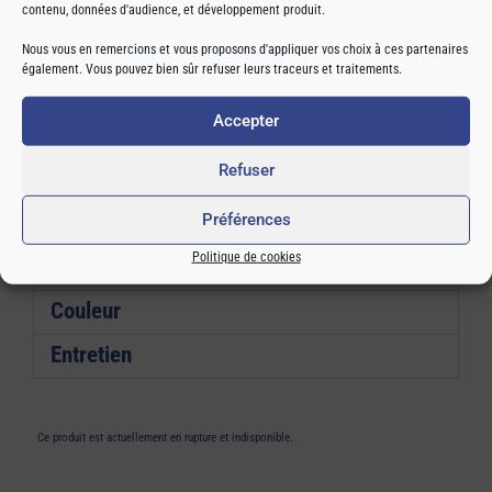
contenu, données d'audience, et développement produit.
un maintien sur la tige pour empêcher la chaussette de descendre
pendant vos sorties. Nos design différents permettent à chaque
Nous vous en remercions et vous proposons d'appliquer vos choix à ces partenaires
sportifs de pouvoir s’affirmer à sa façon.
également. Vous pouvez bien sûr refuser leurs traceurs et traitements.
Accepter
Composition
Refuser
97 % polyamide okeo-tex standard 100
Préférences
3 % élasthanne
Politique de cookies
Couleur
Entretien
Ce produit est actuellement en rupture et indisponible.