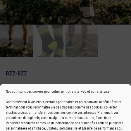
BZZ-BZZ
Nous utilisons des cookies pour optimiser notre site web et notre service.
Chez Les Raymondes, on doute qu’une chaussette nous fasse courir
Conformément à vos choix, certains partenaires et nous pouvons accéder à votre
vite. Mais ce que l’on sait c’est que pour chaque sortie, nos
terminal pour vous reconnaître via des traceurs comme des cookies, collecter,
chaussettes techniques de par leur tricotage, vous apporterons
stocker, croiser, et transférer des données comme vos adresses IP et email, vos
légèreté, confort et laisseront vos pieds respirer. Elles épousent
paramètres de logiciels, votre navigation ou votre localisation, à ces fins :
parfaitement votre pied pour un confort maximal. Le polyamide vous
Publicités standards et mesure de performance des publicités, Profil de publicités
personnalisées et affichage, Contenu personnalisé et Mesure de performances du
amène une grande résistance mécanique. L’élasthanne, lui, permet