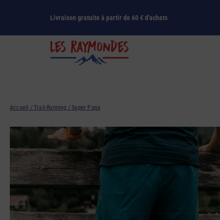
Livraison gratuite à partir de 60 € d'achats
Raymondes vs. la boue
Trous dans les chau
Accueil
/
Trail-Running
/ Super Papa