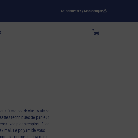
Se connecter / Mon compte
t
 chaussettes de sport
Polyamide et élasthanne
s fasse courir vite. Mais ce
ssettes techniques de par leur
eront vos pieds respirer. Elles
maximal. Le polyamide vous
ne, lui, permet un maintien