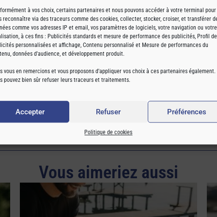
formément à vos choix, certains partenaires et nous pouvons accéder à votre terminal pour
Ce produit est actuellement en rupture et indisponible.
s reconnaître via des traceurs comme des cookies, collecter, stocker, croiser, et transférer d
nées comme vos adresses IP et email, vos paramètres de logiciels, votre navigation ou votre
alisation, à ces fins : Publicités standards et mesure de performance des publicités, Profil de
licités personnalisées et affichage, Contenu personnalisé et Mesure de performances du
tenu, données d'audience, et développement produit.
Frais de port offerts dès 60€ de commande
s vous en remercions et vous proposons d'appliquer vos choix à ces partenaires également.
s pouvez bien sûr refuser leurs traceurs et traitements.
Accepter
Refuser
Préférences
Politique de cookies
Vous aimeriez aussi