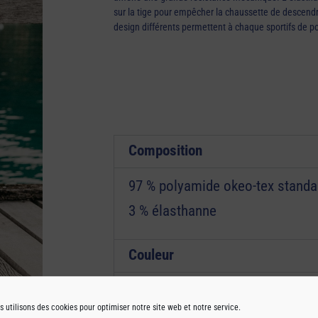
sur la tige pour empêcher la chaussette de descend
design différents permettent à chaque sportifs de po
Composition
97 % polyamide okeo-tex standa
3 % élasthanne
Couleur
Entretien
s utilisons des cookies pour optimiser notre site web et notre service.