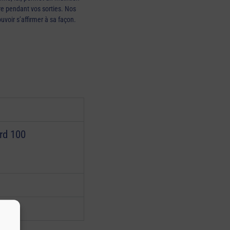
re pendant vos sorties. Nos
uvoir s’affirmer à sa façon.
rd 100