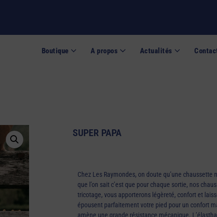
Boutique
A propos
Actualités
Contac
ssettes de sport
Pourquoi hydrater ses pieds quand on est sportif
Comment laver tes
SUPER PAPA
Chez Les Raymondes, on doute qu’une chaussette nou
que l’on sait c’est que pour chaque sortie, nos chau
tricotage, vous apporterons légèreté, confort et laiss
épousent parfaitement votre pied pour un confort 
amène une grande résistance mécanique. L’élasthan