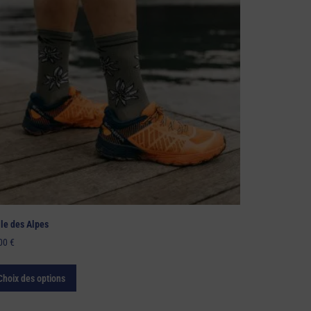
ile des Alpes
.00
€
Choix des options